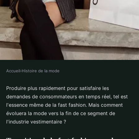
Accueil
›
Histoire de la mode
HISTOIRE DE LA MODE
Évolution de la mode : vers la
Produire plus rapidement pour satisfaire les
demandes de consommateurs en temps réel, tel est
fin de la fast fashion ?
l'essence même de la fast fashion. Mais comment
évoluera la mode vers la fin de ce segment de
Princia
•
31 octobre 2022
•
2 min de lecture
l'industrie vestimentaire ?